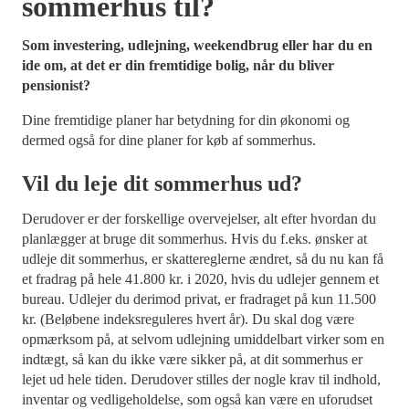
sommerhus til?
Som investering, udlejning, weekendbrug eller har du en
ide om, at det er din fremtidige bolig, når du bliver
pensionist?
Dine fremtidige planer har betydning for din økonomi og
dermed også for dine planer for køb af sommerhus.
Vil du leje dit sommerhus ud?
Derudover er der forskellige overvejelser, alt efter hvordan du
planlægger at bruge dit sommerhus. Hvis du f.eks. ønsker at
udleje dit sommerhus, er skattereglerne ændret, så du nu kan få
et fradrag på hele 41.800 kr. i 2020, hvis du udlejer gennem et
bureau. Udlejer du derimod privat, er fradraget på kun 11.500
kr. (Beløbene indeksreguleres hvert år). Du skal dog være
opmærksom på, at selvom udlejning umiddelbart virker som en
indtægt, så kan du ikke være sikker på, at dit sommerhus er
lejet ud hele tiden. Derudover stilles der nogle krav til indhold,
inventar og vedligeholdelse, som også kan være en uforudset