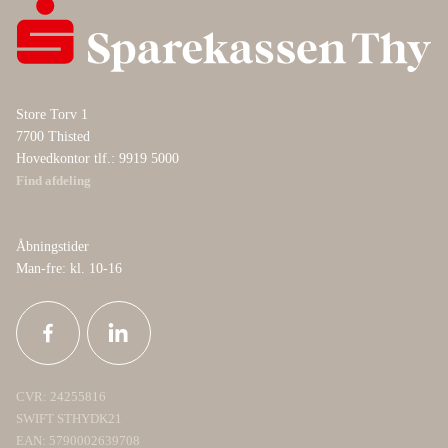
Store Torv 1
7700 Thisted
Hovedkontor tlf.: 9919 5000
Find afdeling
Åbningstider
Man-fre: kl. 10-16
CVR: 24255816
SWIFT STHYDK21
EAN: 5790002639708