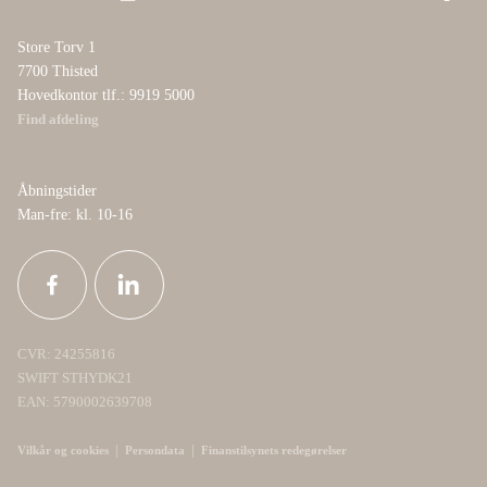
Store Torv 1
7700 Thisted
Hovedkontor tlf.: 9919 5000
Find afdeling
Åbningstider
Man-fre: kl. 10-16
CVR: 24255816
SWIFT STHYDK21
EAN: 5790002639708
|
|
Vilkår og cookies
Persondata
Finanstilsynets redegørelser