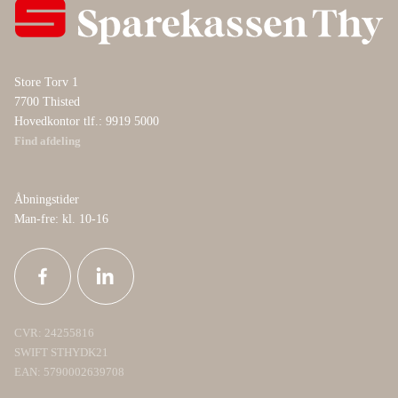
Store Torv 1
7700 Thisted
Hovedkontor tlf.: 9919 5000
Find afdeling
Åbningstider
Man-fre: kl. 10-16
CVR: 24255816
SWIFT STHYDK21
EAN: 5790002639708