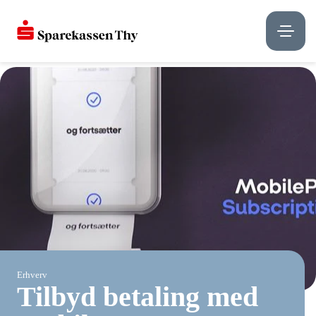
Erhverv
Tilbyd betaling med