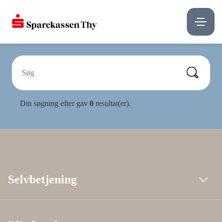
Din søgning efter
gav
0
resultat(er).
Selvbetjening