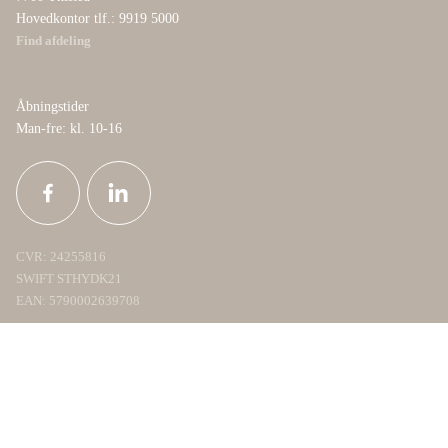
Hovedkontor tlf.: 9919 5000
Find afdeling
Åbningstider
Man-fre: kl. 10-16
CVR: 24255816
SWIFT STHYDK21
EAN: 5790002639708
|
|
Vilkår og cookies
Persondata
Finanstilsynets redegørelser