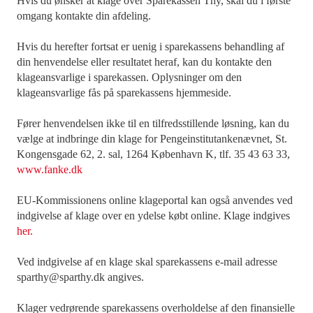
Hvis du ønsker at klage over Sparekassen Thy, skal du i første
omgang kontakte din afdeling.
Hvis du herefter fortsat er uenig i sparekassens behandling af
din henvendelse eller resultatet heraf, kan du kontakte den
klageansvarlige i sparekassen. Oplysninger om den
klageansvarlige fås på sparekassens hjemmeside.
Fører henvendelsen ikke til en tilfredsstillende løsning, kan du
vælge at indbringe din klage for Pengeinstitutankenævnet, St.
Kongensgade 62, 2. sal, 1264 København K, tlf. 35 43 63 33,
www.fanke.dk
EU-Kommissionens online klageportal kan også anvendes ved
indgivelse af klage over en ydelse købt online. Klage indgives
her.
Ved indgivelse af en klage skal sparekassens e-mail adresse
sparthy@sparthy.dk angives.
Klager vedrørende sparekassens overholdelse af den finansielle