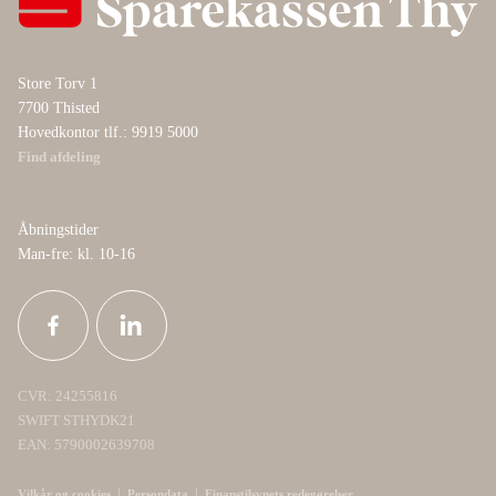
Store Torv 1
7700 Thisted
Hovedkontor tlf.: 9919 5000
Find afdeling
Åbningstider
Man-fre: kl. 10-16
CVR: 24255816
SWIFT STHYDK21
EAN: 5790002639708
|
|
Vilkår og cookies
Persondata
Finanstilsynets redegørelser