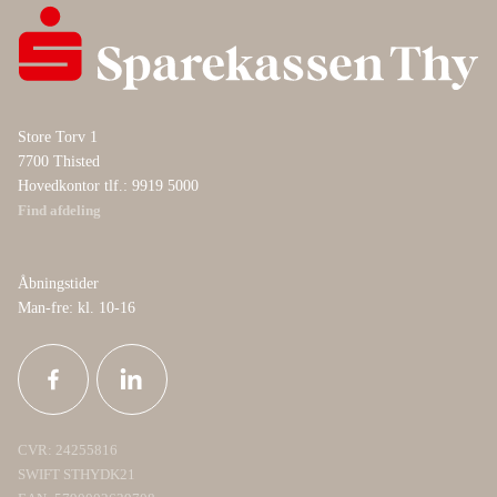
Store Torv 1
7700 Thisted
Hovedkontor tlf.: 9919 5000
Find afdeling
Åbningstider
Man-fre: kl. 10-16
CVR: 24255816
SWIFT STHYDK21