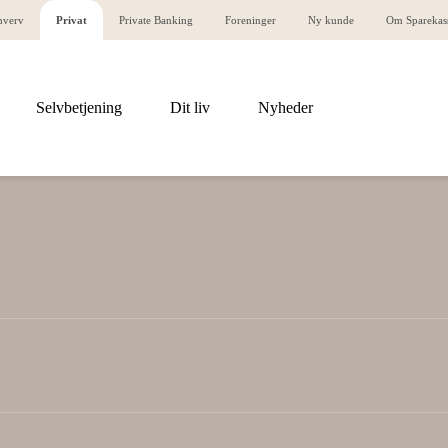
hverv
Privat
Private Banking
Foreninger
Ny kunde
Om Sparekas
Selvbetjening
Dit liv
Nyheder